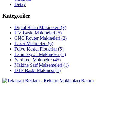
Detay
Kategoriler
Dijital Baskı Makineleri
(8)
UV Baskı Makineleri
(5)
CNC Router Makineleri
(2)
Lazer Makineleri
(6)
Folyo Kesici Plotterlar
(5)
Laminasyon Makineleri
(1)
Yardımcı Makineler
(45)
Makine Sarf Malzemeleri
(1)
DTF Baskı Makinesi
(1)
10 yılı aşkın tecrübemizle reklam ve mobilya sektöründe siz değerli
müşterilerimize hizmet vermekten gurur duyuyoruz.