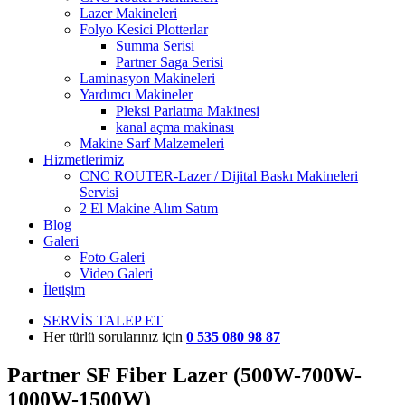
Lazer Makineleri
Folyo Kesici Plotterlar
Summa Serisi
Partner Saga Serisi
Laminasyon Makineleri
Yardımcı Makineler
Pleksi Parlatma Makinesi
kanal açma makinası
Makine Sarf Malzemeleri
Hizmetlerimiz
CNC ROUTER-Lazer / Dijital Baskı Makineleri
Servisi
2 El Makine Alım Satım
Blog
Galeri
Foto Galeri
Video Galeri
İletişim
SERVİS TALEP ET
Her türlü sorularınız için
0 535 080 98 87
Partner SF Fiber Lazer (500W-700W-
1000W-1500W)