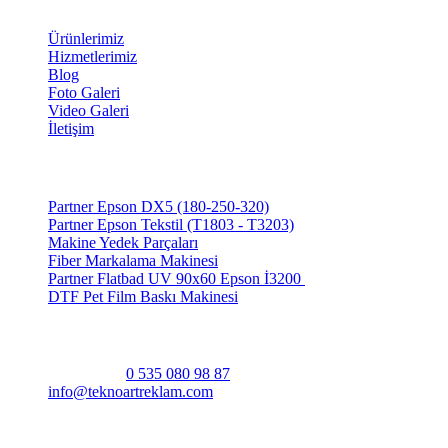
Bağlantılar
Ürünlerimiz
Hizmetlerimiz
Blog
Foto Galeri
Video Galeri
İletişim
Ürünlerimiz
Partner Epson DX5 (180-250-320)
Partner Epson Tekstil (T1803 - T3203)
Makine Yedek Parçaları
Fiber Markalama Makinesi
Partner Flatbad UV 90x60 Epson İ3200
DTF Pet Film Baskı Makinesi
Bize Ulaşın
Bize Ulaşın
0 535 080 98 87
info@teknoartreklam.com
Abdurrahman Gürses Cad. Yeni Mah. No:103/A
Hendek/Sakarya