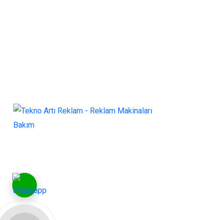
BAĞL
Ürünler
10 yılı aşkın tecrübemizle reklam ve
Hizmetl
mobilya sektöründe siz değerli
müşterilerimize hizmet vermekten gurur
Blog
duyuyoruz.
Foto Ga