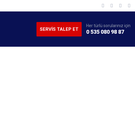
Her türlü sorularınız için
SERVİS TALEP ET
0 535 080 98 87