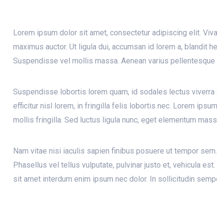
Lorem ipsum dolor sit amet, consectetur adipiscing elit. Viva
maximus auctor. Ut ligula dui, accumsan id lorem a, blandit h
Suspendisse vel mollis massa. Aenean varius pellentesque 
Suspendisse lobortis lorem quam, id sodales lectus viverra a.
efficitur nisl lorem, in fringilla felis lobortis nec. Lorem i
mollis fringilla. Sed luctus ligula nunc, eget elementum mass
Nam vitae nisi iaculis sapien finibus posuere ut tempor sem. 
Phasellus vel tellus vulputate, pulvinar justo et, vehicula es
sit amet interdum enim ipsum nec dolor. In sollicitudin sempe